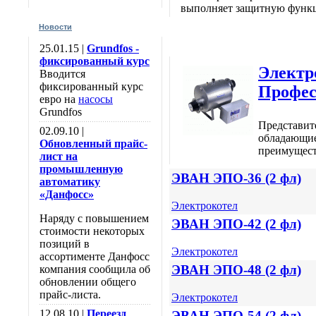
выполняет защитную функ
Новости
25.01.15 |
Grundfos -
фиксированный курс
Элек
Вводится
фиксированный курс
Профес
евро на
насосы
Grundfos
Представит
02.09.10 |
обладающие
Обновленный прайс-
преимущест
лист на
промышленную
ЭВАН ЭПО-36 (2 фл)
автоматику
«Данфосс»
Электрокотел
Наряду с повышением
ЭВАН ЭПО-42 (2 фл)
стоимости некоторых
позиций в
Электрокотел
ассортименте Данфосс
ЭВАН ЭПО-48 (2 фл)
компания сообщила об
обновлении общего
прайс-листа.
Электрокотел
12.08.10 |
Переезд
ЭВАН ЭПО-54 (2 фл)