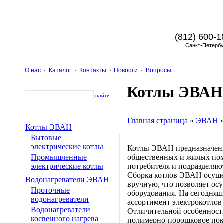
(812) 600-1
Санкт-Петербу
О нас
·
Каталог
·
Контакты
·
Новости
·
Вопросы
Котлы ЭВАН
найти
Главная страница
»
ЭВАН
Котлы ЭВАН
Бытовые
электрические котлы
Котлы ЭВАН предназначены
Промышленные
общественных и жилых пом
электрические котлы
потребителя и подразделя
Сборка котлов ЭВАН осуще
Водонагреватели ЭВАН
вручную, что позволяет ос
Проточные
оборудования. На сегодня
водонагреватели
ассортимент электрокотлов 
Водонагреватели
Отличительной особенност
косвенного нагрева
полимерно-порошковое покр