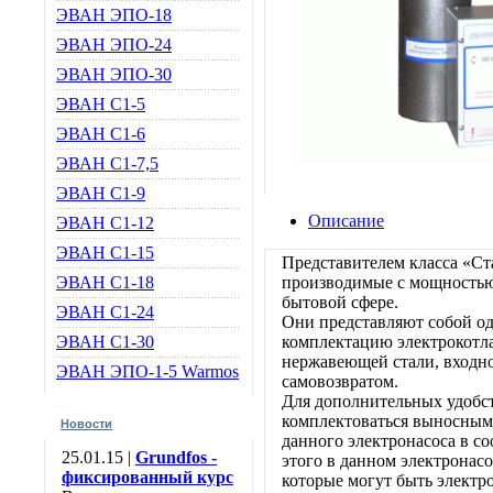
ЭВАН ЭПО-18
ЭВАН ЭПО-24
ЭВАН ЭПО-30
ЭВАН С1-5
ЭВАН С1-6
ЭВАН С1-7,5
ЭВАН С1-9
Описание
ЭВАН С1-12
ЭВАН С1-15
Представителем класса «Ст
ЭВАН С1-18
производимые с мощностью о
бытовой сфере.
ЭВАН С1-24
Они представляют собой о
ЭВАН С1-30
комплектацию электрокотл
нержавеющей стали, входн
ЭВАН ЭПО-1-5 Warmos
самовозвратом.
Для дополнительных удобст
комплектоваться выносным 
Новости
данного электронасоса в с
25.01.15 |
Grundfos -
этого в данном электронас
фиксированный курс
которые могут быть элект