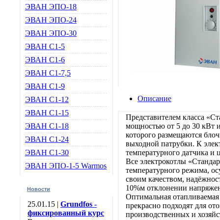
ЭВАН ЭПО-18
ЭВАН ЭПО-24
ЭВАН ЭПО-30
ЭВАН С1-5
ЭВАН С1-6
ЭВАН С1-7,5
ЭВАН С1-9
Описание
ЭВАН С1-12
ЭВАН С1-15
Представителем класса «С
ЭВАН С1-18
мощностью от 5 до 30 кВт
которого размещаются бло
ЭВАН С1-24
выходной патрубки. К элек
ЭВАН С1-30
температурного датчика и 
Все электрокотлы «Стандар
ЭВАН ЭПО-1-5 Warmos
температурного режима, ос
своим качеством, надёжнос
10%м отклонении напряжен
Новости
Оптимальная отапливаемая 
25.01.15 |
Grundfos -
прекрасно подходят для от
фиксированный курс
производственных и хозяйс