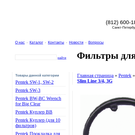
(812) 600-1
Санкт-Петербу
О нас
·
Каталог
·
Контакты
·
Новости
·
Вопросы
Фильтры для
найти
Главная страница
»
Pentek
Товары данной категории
Slim Line 3/4, 3G
Pentek SW-1, SW-2
Pentek SW-3
Pentek BW-BC Wrench
for Big Clear
Pentek Куплер BB
Pentek Куплер (для 10
фильтров)
Pentek Прокладка для