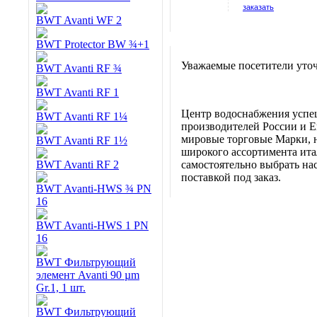
заказать
BWT Avanti WF 2
BWT Protector BW ¾+1
Уважаемые посетители уточ
BWT Avanti RF ¾
BWT Avanti RF 1
Центр водоснабжения успе
BWT Avanti RF 1¼
производителей России и Е
мировые торговые Марки, н
BWT Avanti RF 1½
широкого ассортимента итал
BWT Avanti RF 2
самостоятельно выбрать нас
поставкой под заказ.
BWT Avanti-HWS ¾ PN
16
BWT Avanti-HWS 1 PN
16
BWT Фильтрующий
элемент Avanti 90 µm
Gr.1, 1 шт.
BWT Фильтрующий