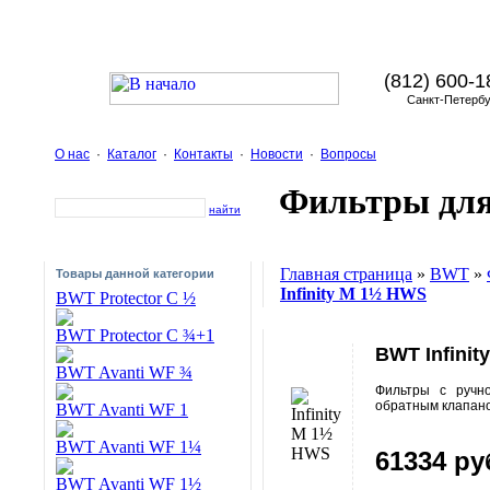
(812) 600-1
Санкт-Петербу
О нас
·
Каталог
·
Контакты
·
Новости
·
Вопросы
Фильтры дл
найти
Главная страница
»
BWT
»
Товары данной категории
Infinity M 1½ HWS
BWT Protector C ½
BWT Protector C ¾+1
BWT Infini
BWT Avanti WF ¾
Фильтры с ручно
обратным клапан
BWT Avanti WF 1
BWT Avanti WF 1¼
61334 ру
BWT Avanti WF 1½