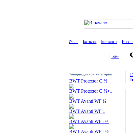
О нас
·
Каталог
·
Контакты
·
Новос
найти
Г
Товары данной категории
I
BWT Protector C ½
BWT Protector C ¾+1
BWT Avanti WF ¾
BWT Avanti WF 1
BWT Avanti WF 1¼
BWT Avanti WF 1½