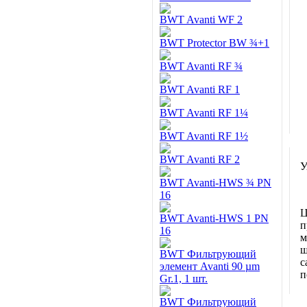
BWT Avanti WF 2
BWT Protector BW ¾+1
BWT Avanti RF ¾
BWT Avanti RF 1
BWT Avanti RF 1¼
BWT Avanti RF 1½
BWT Avanti RF 2
У
BWT Avanti-HWS ¾ PN
16
Ц
BWT Avanti-HWS 1 PN
п
16
м
ш
BWT Фильтрующий
с
элемент Avanti 90 µm
п
Gr.1, 1 шт.
BWT Фильтрующий