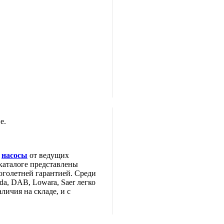
е.
е
насосы
от ведущих
каталоге представлены
оголетней гарантией. Среди
da, DAB, Lowara, Saer легко
личия на складе, и с