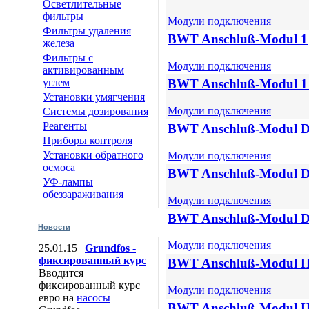
Осветлительные
фильтры
Модули подключения
Фильтры удаления
BWT Anschluß-Modul 1
железа
Фильтры с
Модули подключения
активированным
углем
BWT Anschluß-Modul 1 
Установки умягчения
Модули подключения
Системы дозирования
Реагенты
BWT Anschluß-Modul D
Приборы контроля
Установки обратного
Модули подключения
осмоса
BWT Anschluß-Modul 
УФ-лампы
обеззараживания
Модули подключения
BWT Anschluß-Modul D
Новости
Модули подключения
25.01.15 |
Grundfos -
фиксированный курс
BWT Anschluß-Modul 
Вводится
фиксированный курс
Модули подключения
евро на
насосы
BWT Anschluß-Modul 