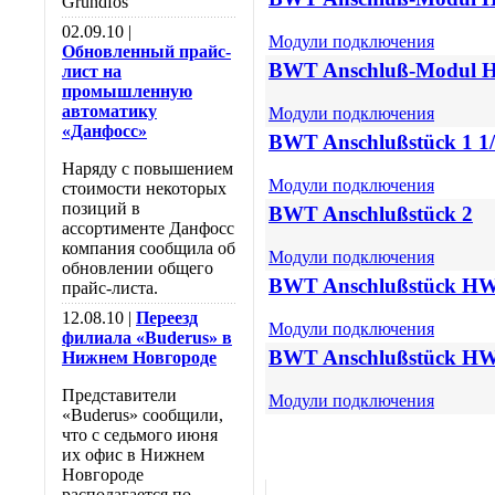
Grundfos
02.09.10 |
Модули подключения
Обновленный прайс-
BWT Anschluß-Modul H
лист на
промышленную
автоматику
Модули подключения
«Данфосс»
BWT Anschlußstück 1 1
Наряду с повышением
Модули подключения
стоимости некоторых
позиций в
BWT Anschlußstück 2
ассортименте Данфосс
компания сообщила об
Модули подключения
обновлении общего
BWT Anschlußstück HW
прайс-листа.
12.08.10 |
Переезд
Модули подключения
филиала «Buderus» в
BWT Anschlußstück HW
Нижнем Новгороде
Представители
Модули подключения
«Buderus» сообщили,
что с седьмого июня
их офис в Нижнем
Новгороде
располагается по