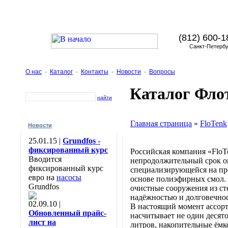
(812) 600-1
Санкт-Петербу
О нас
·
Каталог
·
Контакты
·
Новости
·
Вопросы
Каталог Фло
найти
Главная страница
»
FloTenk
Новости
25.01.15 |
Grundfos -
фиксированный курс
Российская компания «FloTe
Вводится
непродолжительный срок он
фиксированный курс
специализирующейся на пр
евро на
насосы
основе полиэфирных смол.
Grundfos
очистные сооружения из ст
надёжностью и долговечно
02.09.10 |
В настоящий момент ассорт
Обновленный прайс-
насчитывает не один десят
лист на
литров, накопительные ёмк