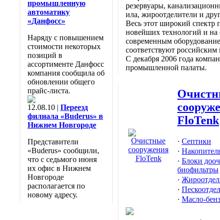
промышленную
резервуары, канализационн
автоматику
ила, жироотделители и друг
«Данфосс»
Весь этот широкий спектр 
новейших технологий и на
Наряду с повышением
современным оборудованием
стоимости некоторых
соответствуют российским
позиций в
С декабря 2006 года компа
ассортименте Данфосс
промышленной палаты.
компания сообщила об
обновлении общего
прайс-листа.
Очистн
сооруж
12.08.10 |
Переезд
филиала «Buderus» в
FloTenk
Нижнем Новгороде
·
Септики
Представители
«Buderus» сообщили,
·
Накопител
что с седьмого июня
·
Блоки дооч
их офис в Нижнем
биофильтры
Новгороде
·
Жироотдел
располагается по
·
Пескоотде
новому адресу.
·
Масло-бен