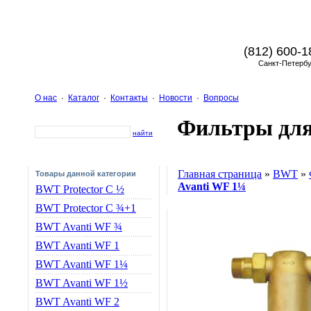
(812) 600-1
Санкт-Петербу
О нас
·
Каталог
·
Контакты
·
Новости
·
Вопросы
Фильтры дл
найти
Главная страница
»
BWT
»
Товары данной категории
Avanti WF 1¼
BWT Protector C ½
BWT Protector C ¾+1
BWT Avanti WF ¾
BWT Avanti WF 1
BWT Avanti WF 1¼
BWT Avanti WF 1½
BWT Avanti WF 2