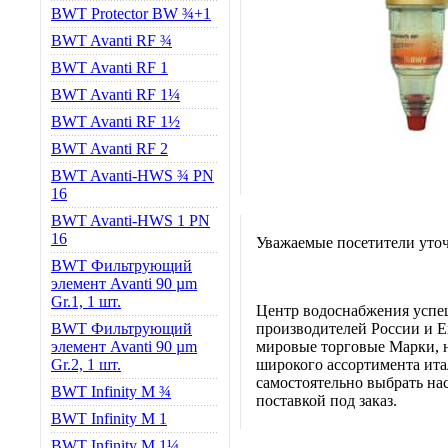
BWT Protector BW ¾+1
BWT Avanti RF ¾
BWT Avanti RF 1
BWT Avanti RF 1¼
BWT Avanti RF 1½
BWT Avanti RF 2
BWT Avanti-HWS ¾ PN
16
BWT Avanti-HWS 1 PN
16
Уважаемые посетители уточ
BWT Фильтрующий
элемент Avanti 90 µm
Gr.1, 1 шт.
Центр водоснабжения успе
BWT Фильтрующий
производителей России и Е
элемент Avanti 90 µm
мировые торговые Марки, н
Gr.2, 1 шт.
широкого ассортимента итал
самостоятельно выбрать нас
BWT Infinity M ¾
поставкой под заказ.
BWT Infinity M 1
BWT Infinity M 1¼