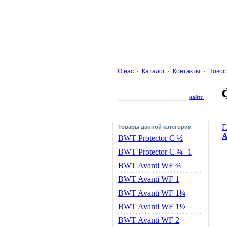
О нас
·
Каталог
·
Контакты
·
Новос
найти
Г
Товары данной категории
A
BWT Protector C ½
BWT Protector C ¾+1
BWT Avanti WF ¾
BWT Avanti WF 1
BWT Avanti WF 1¼
BWT Avanti WF 1½
BWT Avanti WF 2